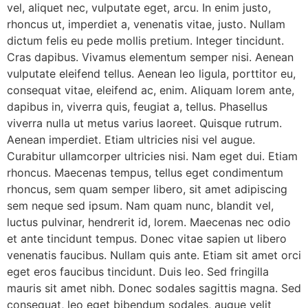
vel, aliquet nec, vulputate eget, arcu. In enim justo,
rhoncus ut, imperdiet a, venenatis vitae, justo. Nullam
dictum felis eu pede mollis pretium. Integer tincidunt.
Cras dapibus. Vivamus elementum semper nisi. Aenean
vulputate eleifend tellus. Aenean leo ligula, porttitor eu,
consequat vitae, eleifend ac, enim. Aliquam lorem ante,
dapibus in, viverra quis, feugiat a, tellus. Phasellus
viverra nulla ut metus varius laoreet. Quisque rutrum.
Aenean imperdiet. Etiam ultricies nisi vel augue.
Curabitur ullamcorper ultricies nisi. Nam eget dui. Etiam
rhoncus. Maecenas tempus, tellus eget condimentum
rhoncus, sem quam semper libero, sit amet adipiscing
sem neque sed ipsum. Nam quam nunc, blandit vel,
luctus pulvinar, hendrerit id, lorem. Maecenas nec odio
et ante tincidunt tempus. Donec vitae sapien ut libero
venenatis faucibus. Nullam quis ante. Etiam sit amet orci
eget eros faucibus tincidunt. Duis leo. Sed fringilla
mauris sit amet nibh. Donec sodales sagittis magna. Sed
consequat, leo eget bibendum sodales, augue velit